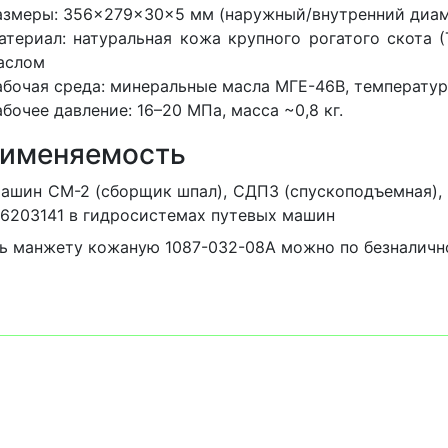
азмеры: 356×279×30×5 мм (наружный/внутренний диам
атериал: натуральная кожа крупного рогатого скота (Т
аслом
абочая среда: минеральные масла МГЕ-46В, температура
абочее давление: 16–20 МПа, масса ~0,8 кг.
именяемость
ашин СМ-2 (сборщик шпал), СДПЗ (спускоподъемная),
6203141 в гидросистемах путевых машин
ь манжету кожаную 1087-032-08A можно по безналичн