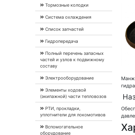
Тормозные колодки
Система охлаждения
Список запчастей
Гидропередача
Полный перечень запасных
частей и узлов к подвижному
составу
Электрооборудование
Манже
гидра
Элементы ходовой
На
(экипажной) части тепловозов
Обесп
РТИ, прокладки,
уплотнители для локомотивов
давле
Ха
Вспомогательное
оборудование