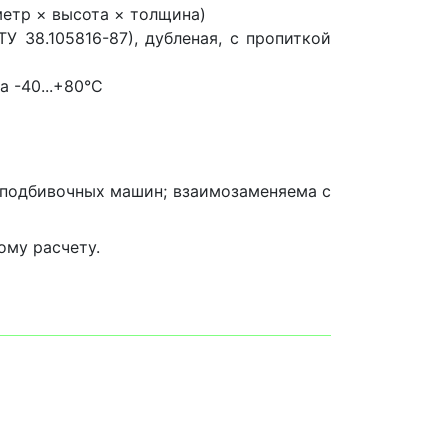
етр × высота × толщина)
У 38.105816-87), дубленая, с пропиткой
 -40...+80°C
 подбивочных машин; взаимозаменяема с
ому расчету.