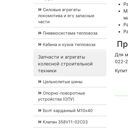
Р
Силовые агрегаты
М
локомотива и его запасные
м
части
Р
Р
Пневмосистема тепловоза
Пр
Кабина и кузов тепловоза
Для м
Запчасти и агрегаты
022-2
колесной строительной
техники
Купит
Цельнолитые шины
Опорно-поворотные
устройства (ОПУ)
Болт карданный М10х40
Клапан 358V11-02C03