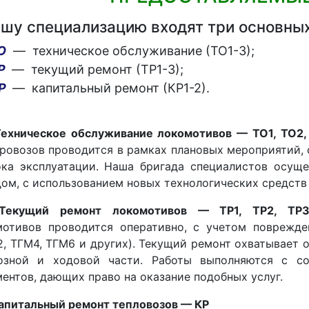
ашу специализацию входят три основны
О
— техническое обслуживание (ТО1-3);
Р
— текущий ремонт (ТР1-3);
Р
— капитальный ремонт (КР1-2).
Техническое обслуживание локомотивов — ТО1, ТО2,
ровозов проводится в рамках плановых мероприятий, 
ока эксплуатации. Наша бригада специалистов осуще
ом, с использованием новых технологических средств
Текущий ремонт локомотивов — ТР1, ТР2, ТР3
мотивов проводится оперативно, с учетом поврежде
, ТГМ4, ТГМ6 и других). Текущий ремонт охватывает 
озной и ходовой части. Работы выполняются с со
ентов, дающих право на оказание подобных услуг.
апитальный ремонт тепловозов — КР