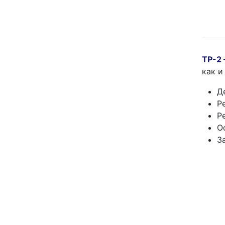
ТР-2
как и
Д
Р
Р
О
З