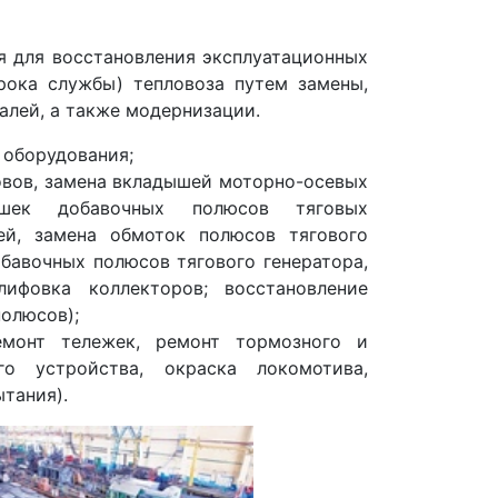
я для восстановления эксплуатационных
рока службы) тепловоза путем замены,
алей, а также модернизации.
 оборудования;
овов, замена вкладышей моторно-осевых
ушек добавочных полюсов тяговых
ей, замена обмоток полюсов тягового
обавочных полюсов тягового генератора,
ифовка коллекторов; восстановление
олюсов);
емонт тележек, ремонт тормозного и
го устройства, окраска локомотива,
тания).