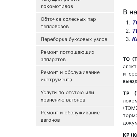
локомотивов
В н
Обточка колесных пар
Т
тепловозов
Т
К
Переборка буксовых узлов
Ремонт поглощающих
ТО (
аппаратов
элект
Ремонт и обслуживание
и ср
инструмента
выезд
Услуги по отстою или
ТР (
хранению вагонов
локо
(ТЭМ2
Ремонт и обслуживание
торм
вагонов
докум
КР (К