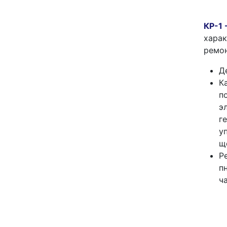
КР-1
хара
ремон
Д
К
п
э
г
у
щ
Р
п
ч