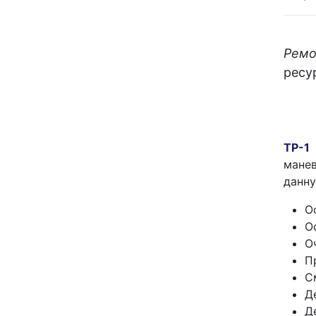
Ремо
ресу
ТР-1
манев
данну
О
О
О
П
С
Д
Д