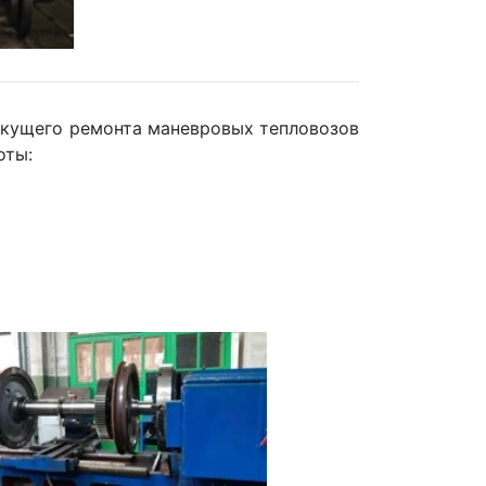
екущего ремонта маневровых тепловозов
оты: