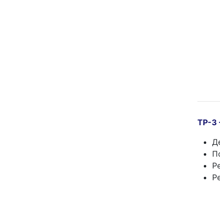
ТР-3
Д
П
Р
Р