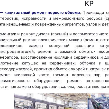
КР
 — капитальный ремонт первого объема
. Производитс
ктеристик, исправности и межремонтного ресурса (с
та изношенных и поврежденных агрегатов, узлов и дет
емонтаж и ремонт дизеля (полный) и вспомогательного
апитальный ремонт электрических машин (ремонт ост
одшипников; замена корпусной изоляции кат
лектродвигателей; ремонт с заменой обмоток якор
енератора, восстановление изоляции сердечников и д
плотнение катушек на сердечниках, обточка и шл
еткодержателей, пропитка обмоток якорей и катушек п
емонт экипажной части (ремонт колесных пар, р
невматического оборудования, ремонт автосцепно
астичная замена оборудования салона, реостатные испы