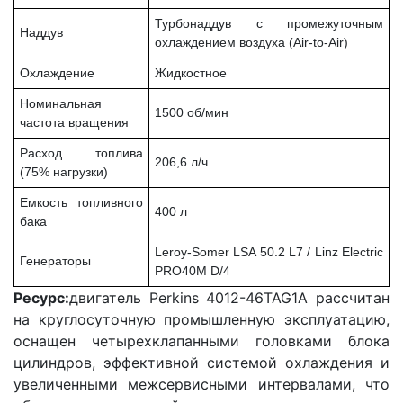
Турбонаддув с промежуточным
Наддув
охлаждением воздуха (Air-to-Air)
Охлаждение
Жидкостное
Номинальная
1500 об/мин
частота вращения
Расход топлива
206,6 л/ч
(75% нагрузки)
Емкость топливного
400 л
бака
Leroy-Somer LSA 50.2 L7 / Linz Electric
Генераторы
PRO40M D/4
Ресурс:
двигатель Perkins 4012-46TAG1A рассчитан
на круглосуточную промышленную эксплуатацию,
оснащен четырехклапанными головками блока
цилиндров, эффективной системой охлаждения и
увеличенными межсервисными интервалами, что