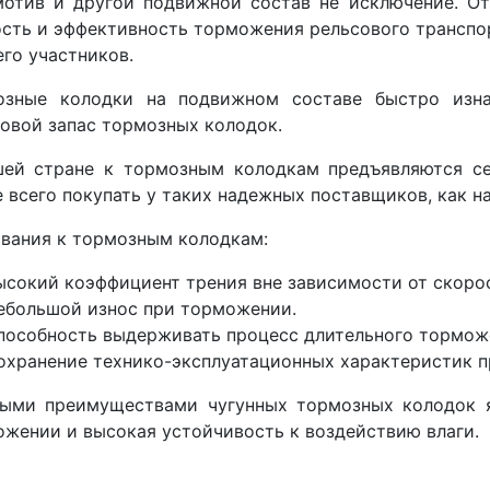
мотив и другой подвижной состав не исключение. О
сть и эффективность торможения рельсового транспор
его участников.
озные колодки на подвижном составе быстро изн
овой запас тормозных колодок.
шей стране к тормозным колодкам предъявляются се
 всего покупать у таких надежных поставщиков, как н
вания к тормозным колодкам:
ысокий коэффициент трения вне зависимости от скорос
ебольшой износ при торможении.
пособность выдерживать процесс длительного тормож
охранение технико-эксплуатационных характеристик пр
ными преимуществами чугунных тормозных колодок я
жении и высокая устойчивость к воздействию влаги.