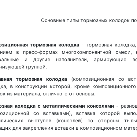
Основные типы тормозных колодок по
озиционная тормозная колодка
- тормозная колодка,
ением в пресс-формах многокомпонентной смеси,
ральные и другие наполнители, армирующие в
низующей группой.
авная тормозная колодка
(композиционная со вст
дка, в конструкции которой, кроме композиционного
ок из материала, отличного от основы.
озная колодка с металлическими консолями
- разно
позиционной со вставками), вставка которой вып
ллических выступов (консолей) со стороны тыль
щих для закрепления вставки в композиционном мате