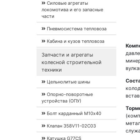
Силовые агрегаты
локомотива и его запасные
части
Пневмосистема тепловоза
Кабина и кузов тепловоза
Комп
давл
Запчасти и агрегаты
мине
колесной строительной
вулка
техники
Сост
Цельнолитые шины
коло
Опорно-поворотные
встав
устройства (ОПУ)
Торм
Болт карданный М10х40
(ком
мета
Клапан 358V11-02C03
служа
Катушка G77CS