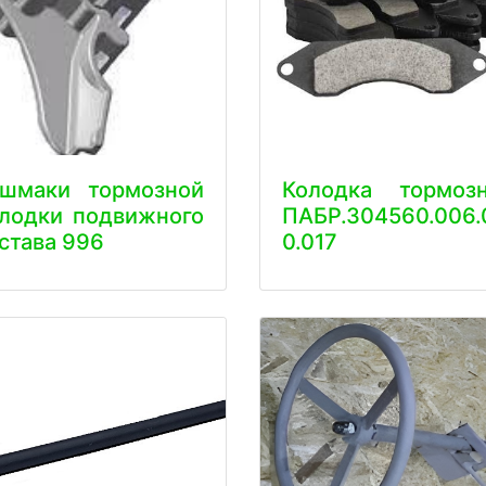
ашмаки тормозной
Колодка тормозн
лодки подвижного
ПАБР.304560.006.
става 996
0.017