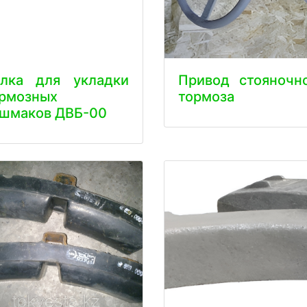
илка для укладки
Привод стояночн
рмозных
тормоза
шмаков ДВБ-00