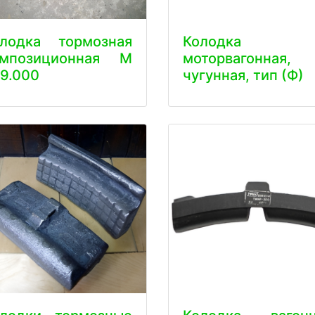
олодка тормозная
Колодка
омпозиционная М
моторвагонная,
9.000
чугунная, тип (Ф)