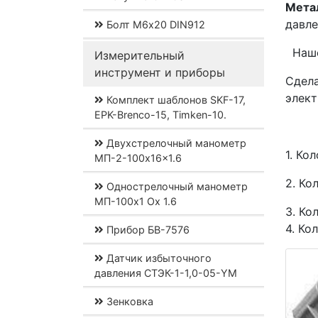
Мета
давле
Болт М6х20 DIN912
Наше 
Измерительный
инструмент и приборы
Сдел
элект
Комплект шаблонов SKF-17,
EPK-Brenco-15, Timken-10.
Двухстрелочный манометр
1. Ко
МП-2-100x16x1.6
2. Ко
Однострелочный манометр
МП-100x1 Ох 1.6
3. Ко
4. Ко
Прибор БВ-7576
Датчик избыточного
давления СТЭК-1-1,0-05-YM
Зенковка