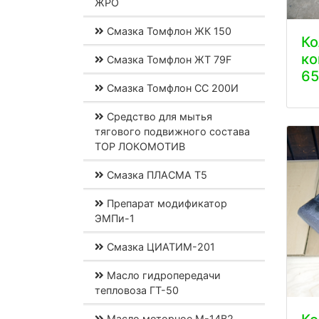
ЖРО
Смазка Томфлон ЖК 150
К
к
Смазка Томфлон ЖТ 79F
65
Смазка Томфлон СС 200И
Средство для мытья
тягового подвижного состава
ТОР ЛОКОМОТИВ
Смазка ПЛАСМА Т5
Препарат модификатор
ЭМПи-1
Смазка ЦИАТИМ-201
Масло гидропередачи
тепловоза ГТ-50
Масло моторное М-14В2