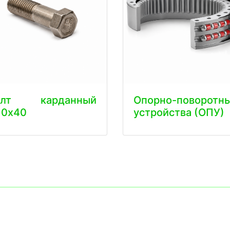
олт карданный
Опорно-поворотн
10х40
устройства (ОПУ)