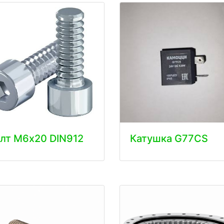
лт М6х20 DIN912
Катушка G77CS