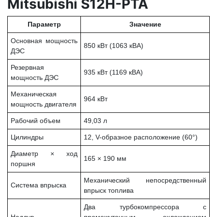
Mitsubishi S12H-PTA
Параметр
Значение
Основная мощность
850 кВт (1063 кВА)
ДЭС
Резервная
935 кВт (1169 кВА)
мощность ДЭС
Механическая
964 кВт
мощность двигателя
Рабочий объем
49,03 л
Цилиндры
12, V-образное расположение (60°)
Диаметр × ход
165 × 190 мм
поршня
Механический непосредственный
Система впрыска
впрыск топлива
Два турбокомпрессора с
Наддув
промежуточным охлаждением