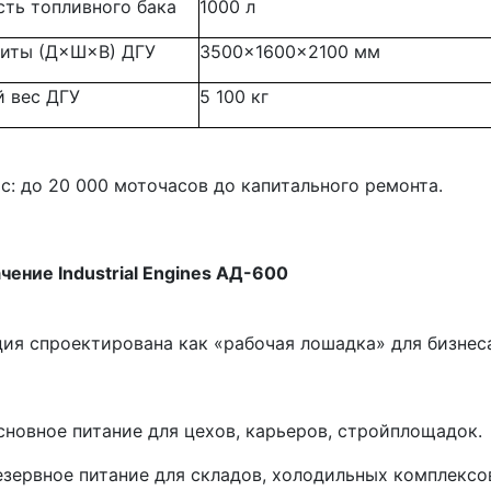
ть топливного бака
1000 л
риты (Д×Ш×В) ДГУ
3500×1600×2100 мм
й вес ДГУ
5 100 кг
с: до 20 000 моточасов до капитального ремонта.
чение Industrial Engines АД-600
ия спроектирована как «рабочая лошадка» для бизнеса
сновное питание для цехов, карьеров, стройплощадок.
езервное питание для складов, холодильных комплексов