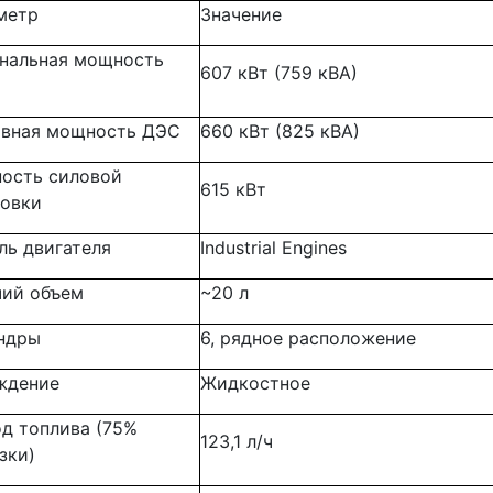
метр
Значение
нальная мощность
607 кВт (759 кВА)
рвная мощность ДЭС
660 кВт (825 кВА)
ость силовой
615 кВт
новки
ль двигателя
Industrial Engines
чий объем
~20 л
ндры
6, рядное расположение
ждение
Жидкостное
д топлива (75%
123,1 л/ч
зки)