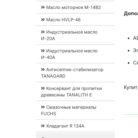
Масло моторное М-14В2
Допо
Масло HVLP-46
Индустриальное масло
А
И-20А
Э
Индустриальное масло
И-40А
С
Антисептик-стабилизатор
TANAGARD
Купит
Консервант для пропитки
древесины TANALITH E
Смазочные материалы
FUCHS
Хладагент R 134A