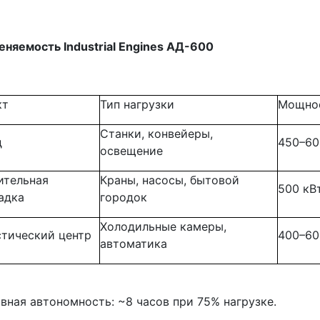
няемость Industrial Engines АД-600
кт
Тип нагрузки
Мощно
Станки, конвейеры,
д
450–60
освещение
ительная
Краны, насосы, бытовой
500 кВ
адка
городок
Холодильные камеры,
стический центр
400–60
автоматика
вная автономность: ~8 часов при 75% нагрузке.