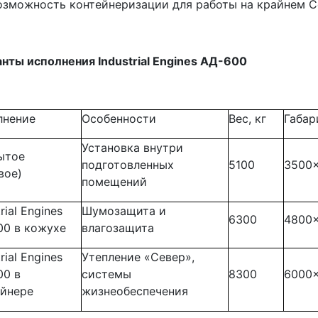
озможность контейнеризации для работы на крайнем С
нты исполнения Industrial Engines АД-600
лнение
Особенности
Вес, кг
Габар
Установка внутри
ытое
подготовленных
5100
3500
вое)
помещений
rial Engines
Шумозащита и
6300
4800
00 в кожухе
влагозащита
rial Engines
Утепление «Север»,
00 в
системы
8300
6000
ейнере
жизнеобеспечения