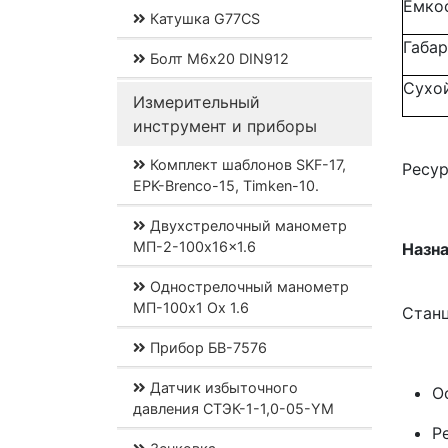
Емкос
Катушка G77CS
Габа
Болт М6х20 DIN912
Сухо
Измерительный
инструмент и приборы
Комплект шаблонов SKF-17,
Ресур
EPK-Brenco-15, Timken-10.
Двухстрелочный манометр
МП-2-100x16x1.6
Назна
Однострелочный манометр
МП-100x1 Ох 1.6
Станц
Прибор БВ-7576
Датчик избыточного
О
давления СТЭК-1-1,0-05-YM
Р