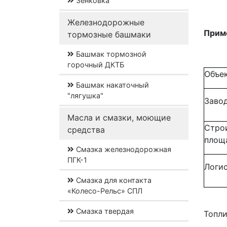
Зенковка
Железнодорожные
Приме
тормозные башмаки
Башмак тормозной
горочный ДКТБ
Объе
Башмак накаточный
"лягушка"
Заво
Масла и смазки, моющие
Стро
средства
площ
Смазка железнодорожная
ПГК-1
Логи
Смазка для контакта
«Колесо-Рельс» СПЛ
Смазка твердая
Топли