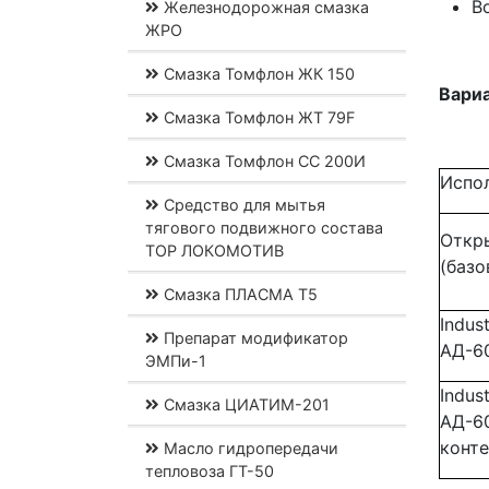
В
Железнодорожная смазка
ЖРО
Смазка Томфлон ЖК 150
Вариа
Смазка Томфлон ЖТ 79F
Смазка Томфлон СС 200И
Испо
Средство для мытья
тягового подвижного состава
Откр
ТОР ЛОКОМОТИВ
(базо
Смазка ПЛАСМА Т5
Indust
Препарат модификатор
АД-6
ЭМПи-1
Indust
Смазка ЦИАТИМ-201
АД-6
конт
Масло гидропередачи
тепловоза ГТ-50