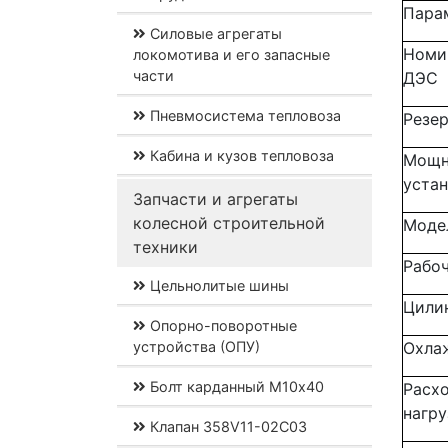
Пара
Силовые агрегаты
Номи
локомотива и его запасные
части
ДЭС
Пневмосистема тепловоза
Резе
Кабина и кузов тепловоза
Мощн
уста
Запчасти и агрегаты
колесной строительной
Моде
техники
Рабо
Цельнолитые шины
Цили
Опорно-поворотные
устройства (ОПУ)
Охла
Болт карданный М10х40
Расхо
нагру
Клапан 358V11-02C03