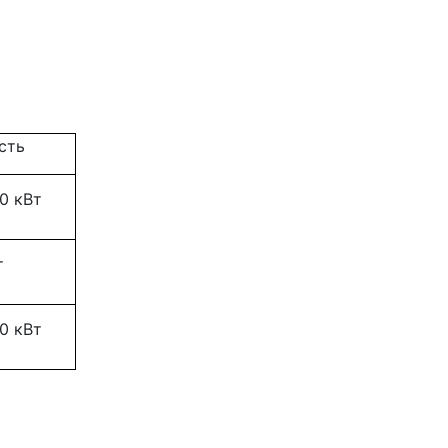
сть
0 кВт
т
0 кВт