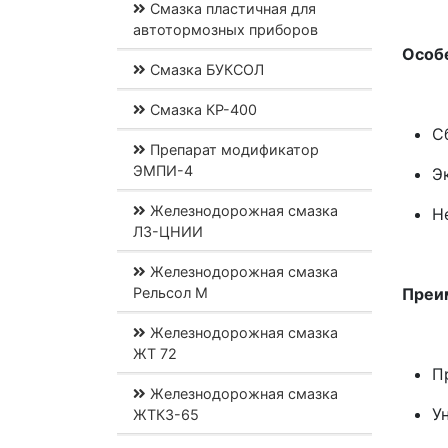
Смазка пластичная для
автотормозных приборов
Особе
Смазка БУКСОЛ
Смазка КР-400
С
Препарат модификатор
ЭМПИ-4
Э
Железнодорожная смазка
Н
ЛЗ-ЦНИИ
Железнодорожная смазка
Рельсол М
Преим
Железнодорожная смазка
ЖТ 72
П
Железнодорожная смазка
У
ЖТКЗ-65