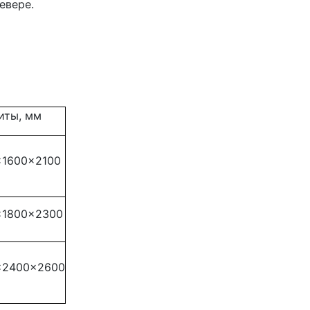
евере.
иты, мм
×1600×2100
×1800×2300
×2400×2600