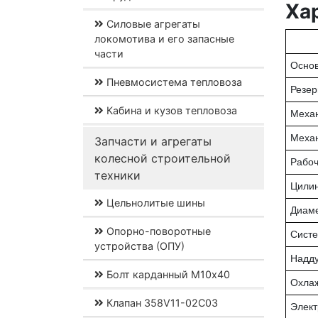
Ха
Силовые агрегаты
локомотива и его запасные
части
Осно
Пневмосистема тепловоза
Резе
Кабина и кузов тепловоза
Механ
Механ
Запчасти и агрегаты
колесной строительной
Рабо
техники
Цили
Цельнолитые шины
Диаме
Опорно-поворотные
Систе
устройства (ОПУ)
Надд
Болт карданный М10х40
Охла
Клапан 358V11-02C03
Элект