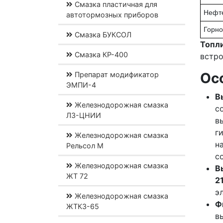
Смазка пластичная для
Нефте
автотормозных приборов
Горн
Смазка БУКСОЛ
Топл
Смазка КР-400
встро
Ос
Препарат модификатор
ЭМПИ-4
В
Железнодорожная смазка
с
ЛЗ-ЦНИИ
в
г
Железнодорожная смазка
н
Рельсол М
c
Железнодорожная смазка
В
ЖТ 72
2
э
Железнодорожная смазка
Ф
ЖТКЗ-65
в