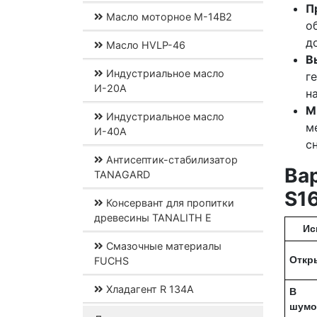
П
Масло моторное М-14В2
о
д
Масло HVLP-46
В
Индустриальное масло
г
И-20А
н
М
Индустриальное масло
м
И-40А
с
Антисептик-стабилизатор
Ва
TANAGARD
S1
Консервант для пропитки
древесины TANALITH E
Ис
Смазочные материалы
Откр
FUCHS
Хладагент R 134A
В
шумо