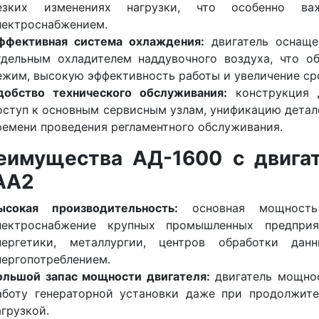
езких изменениях нагрузки, что особенно в
лектроснабжением.
ффективная система охлаждения:
двигатель оснаще
тдельным охладителем наддувочного воздуха, что о
ежим, высокую эффективность работы и увеличение ср
добство технического обслуживания:
конструкция д
оступ к основным сервисным узлам, унификацию детале
ремени проведения регламентного обслуживания.
еимущества АД-1600 с двигат
AA2
ысокая производительность:
основная мощность
лектроснабжение крупных промышленных предприят
нергетики, металлургии, центров обработки д
нергопотреблением.
ольшой запас мощности двигателя:
двигатель мощн
аботу генераторной установки даже при продолжите
агрузкой.