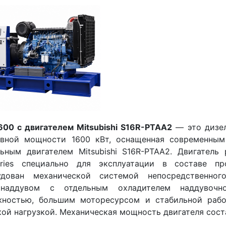
600 с двигателем Mitsubishi S16R-PTAA2
— это дизел
рвной мощности 1600 кВт, оснащенная современны
ьным двигателем Mitsubishi S16R-PTAA2. Двигатель 
stries специально для эксплуатации в составе п
удован механической системой непосредственного
онаддувом с отдельным охладителем наддувочн
жностью, большим моторесурсом и стабильной рабо
ой нагрузкой. Механическая мощность двигателя сос