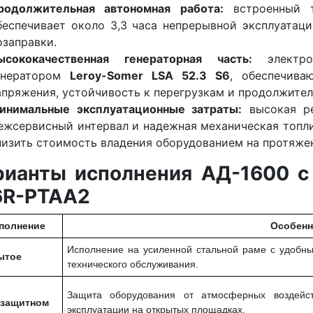
родолжительная автономная работа:
встроенный т
беспечивает около 3,3 часа непрерывной эксплуатац
озаправки.
ысококачественная генераторная часть:
электрос
енератором
Leroy-Somer LSA 52.3 S6
, обеспечив
апряжения, устойчивость к перегрузкам и продолжите
инимальные эксплуатационные затраты:
высокая ре
ежсервисный интервал и надежная механическая топли
низить стоимость владения оборудованием на протяжен
рианты исполнения АД-1600 с 
6R-PTAA2
полнение
Особенн
Исполнение на усиленной стальной раме с удобны
ытое
технического обслуживания.
Защита оборудования от атмосферных воздейс
защитном
эксплуатации на открытых площадках.