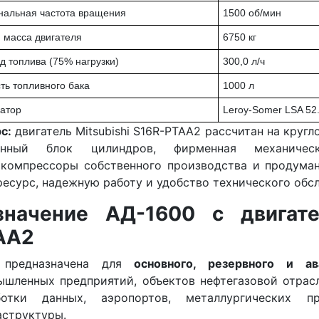
альная частота вращения
1500 об/мин
 масса двигателя
6750 кг
д топлива (75% нагрузки)
300,0 л/ч
ть топливного бака
1000 л
атор
Leroy-Somer LSA 52
с:
двигатель Mitsubishi S16R-PTAA2 рассчитан на кру
енный блок цилиндров, фирменная механическ
окомпрессоры собственного производства и продума
есурс, надежную работу и удобство технического обс
значение АД-1600 с двигате
AA2
предназначена для
основного, резервного и ав
шленных предприятий, объектов нефтегазовой отрасл
ботки данных, аэропортов, металлургических 
аструктуры.