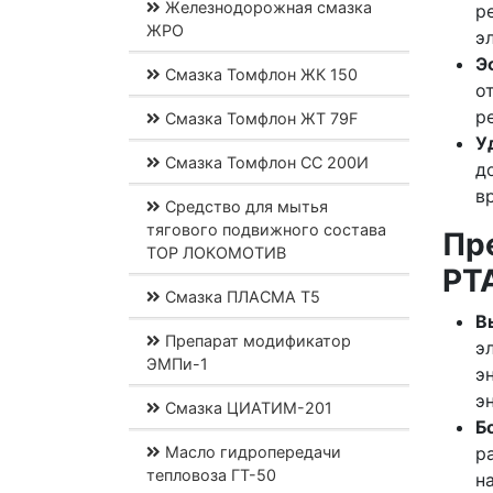
Железнодорожная смазка
р
ЖРО
э
Э
Смазка Томфлон ЖК 150
о
р
Смазка Томфлон ЖТ 79F
У
Смазка Томфлон СС 200И
д
в
Средство для мытья
тягового подвижного состава
Пр
ТОР ЛОКОМОТИВ
PT
Смазка ПЛАСМА Т5
В
Препарат модификатор
э
ЭМПи-1
э
э
Смазка ЦИАТИМ-201
Б
Масло гидропередачи
р
тепловоза ГТ-50
н