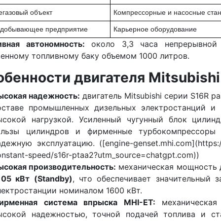
газовый объект
Компрессорные и насосные ста
одобывающее предприятие
Карьерное оборудование
ивная автономность:
около 3,3 часа непрерывной 
енному топливному баку объемом 1000 литров.
обенности двигателя Mitsubish
ысокая надежность:
двигатель Mitsubishi серии S16R р
оставе промышленных дизельных электростанций и 
ысокой нагрузкой. Усиленный чугунный блок цилинд
ильзы цилиндров и фирменные турбокомпрессоры 
адежную эксплуатацию. ([engine-genset.mhi.com](https://
onstant-speed/s16r-ptaa2?utm_source=chatgpt.com))
ысокая производительность:
механическая мощность 
105 кВт (Standby)
, что обеспечивает значительный 
лектростанции номиналом 1600 кВт.
ирменная система впрыска MHI-ET:
механическая 
ысокой надежностью, точной подачей топлива и ст