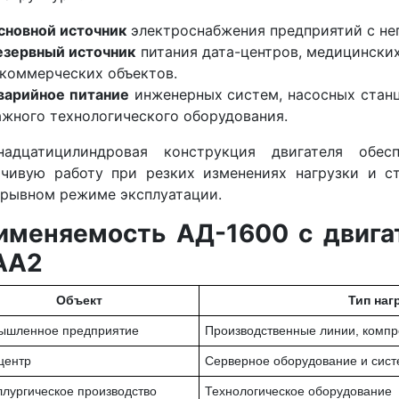
сновной источник
электроснабжения предприятий с н
езервный источник
питания дата-центров, медицински
 коммерческих объектов.
варийное питание
инженерных систем, насосных стан
ажного технологического оборудования.
надцатицилиндровая конструкция двигателя обес
йчивую работу при резких изменениях нагрузки и с
ерывном режиме эксплуатации.
именяемость АД-1600 с двигат
AA2
Объект
Тип наг
ышленное предприятие
Производственные линии, компр
центр
Серверное оборудование и сис
лургическое производство
Технологическое оборудование