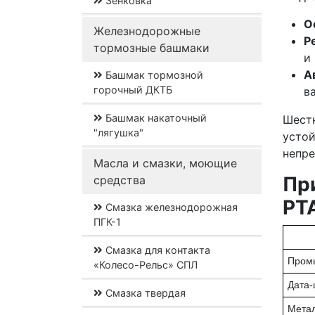
Зенковка
О
Железнодорожные
Р
тормозные башмаки
и
А
Башмак тормозной
горочный ДКТБ
в
Башмак накаточный
Шест
"лягушка"
усто
непр
Масла и смазки, моющие
Пр
средства
PT
Смазка железнодорожная
ПГК-1
Смазка для контакта
Пром
«Колесо-Рельс» СПЛ
Дата-
Смазка твердая
Метал