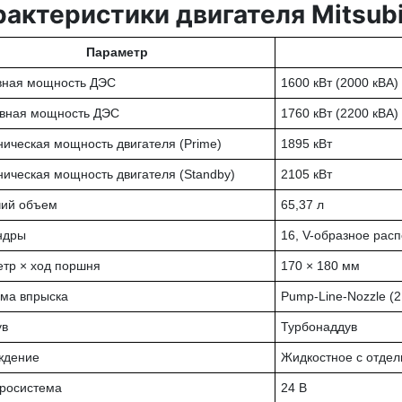
рактеристики двигателя Mitsub
Параметр
вная мощность ДЭС
1600 кВт (2000 кВА)
рвная мощность ДЭС
1760 кВт (2200 кВА)
ическая мощность двигателя (Prime)
1895 кВт
ическая мощность двигателя (Standby)
2105 кВт
чий объем
65,37 л
ндры
16, V-образное рас
тр × ход поршня
170 × 180 мм
ма впрыска
Pump-Line-Nozzle (
ув
Турбонаддув
ждение
Жидкостное с отдел
росистема
24 В