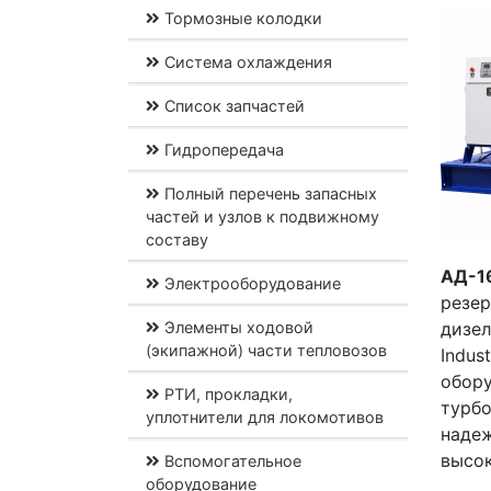
Тормозные колодки
Система охлаждения
Список запчастей
Гидропередача
Полный перечень запасных
частей и узлов к подвижному
составу
АД-1
Электрооборудование
резе
Элементы ходовой
дизел
(экипажной) части тепловозов
Indu
обор
РТИ, прокладки,
турб
уплотнители для локомотивов
наде
высок
Вспомогательное
оборудование