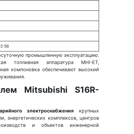
.3 S6
глосуточную промышленную эксплуатацию.
ая топливная аппаратура MHI-ET,
нная компоновка обеспечивают высокий
луживания.
лем Mitsubishi S16R-
арийного электроснабжения
крупных
и, энергетических комплексов, центров
производств и объектов инженерной