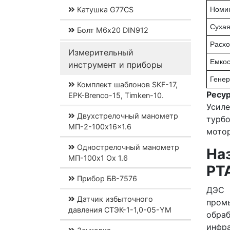
Катушка G77CS
Номин
Сухая
Болт М6х20 DIN912
Расхо
Измерительный
Емкос
инструмент и приборы
Генер
Комплект шаблонов SKF-17,
Ресур
EPK-Brenco-15, Timken-10.
Усил
Двухстрелочный манометр
турб
МП-2-100x16x1.6
мотор
Однострелочный манометр
На
МП-100x1 Ох 1.6
PT
Прибор БВ-7576
ДЭС 
Датчик избыточного
промы
давления СТЭК-1-1,0-05-YM
обра
инфр