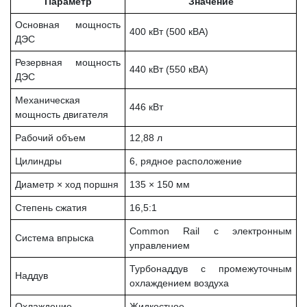
Параметр
Значение
Основная мощность
400 кВт (500 кВА)
ДЭС
Резервная мощность
440 кВт (550 кВА)
ДЭС
Механическая
446 кВт
мощность двигателя
Рабочий объем
12,88 л
Цилиндры
6, рядное расположение
Диаметр × ход поршня
135 × 150 мм
Степень сжатия
16,5:1
Common Rail с электронным
Система впрыска
управлением
Турбонаддув с промежуточным
Наддув
охлаждением воздуха
Охлаждение
Жидкостное