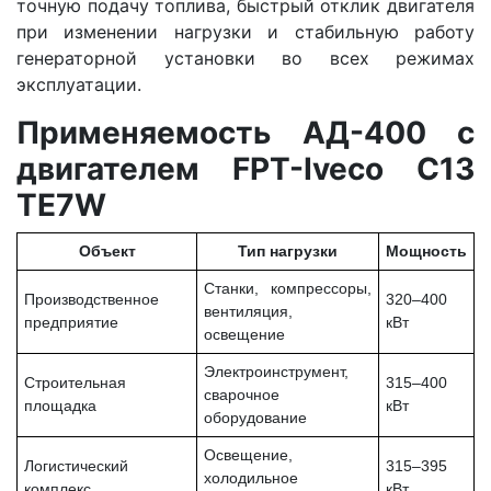
точную подачу топлива, быстрый отклик двигателя
при изменении нагрузки и стабильную работу
генераторной установки во всех режимах
эксплуатации.
Применяемость АД-400 с
двигателем FPT-Iveco C13
TE7W
Объект
Тип нагрузки
Мощность
Станки, компрессоры,
Производственное
320–400
вентиляция,
предприятие
кВт
освещение
Электроинструмент,
Строительная
315–400
сварочное
площадка
кВт
оборудование
Освещение,
Логистический
315–395
холодильное
комплекс
кВт