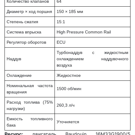
Количество клапанов
64
Диаметр × ход поршня
150 × 185 мм
Степень сжатия
15:1
Система впрыска
High Pressure Common Rail
Регулятор оборотов
ECU
Турбонаддув с жидкостным
Наддув
охлаждением наддувочного
воздуха
Охлаждение
Жидкостное
Номинальная частота
1500 об/мин
вращения
Расход топлива (75%
260,3 л/ч
нагрузки)
Емкость топливного
Уточняется
бака
Ресурс:
двигатель Baudouin 16M33G1900/5