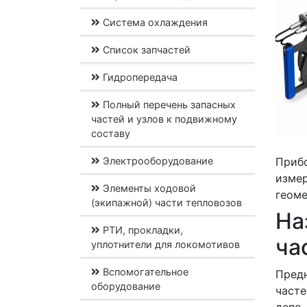
Система охлаждения
Список запчастей
Гидропередача
Полный перечень запасных
частей и узлов к подвижному
составу
Электрооборудование
Приб
изме
Элементы ходовой
геоме
(экипажной) части тепловозов
На
РТИ, прокладки,
ча
уплотнители для локомотивов
Вспомогательное
Предн
оборудование
часте