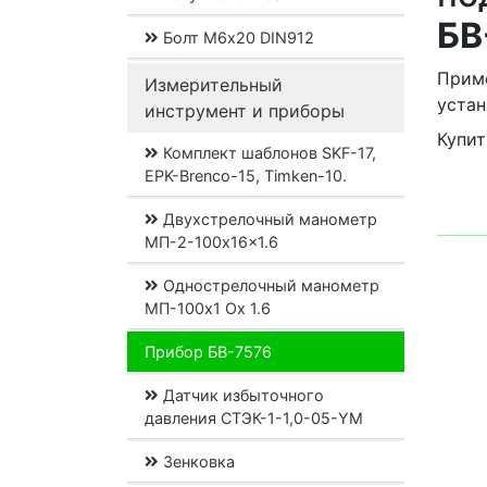
БВ
Болт М6х20 DIN912
Приме
Измерительный
устан
инструмент и приборы
Купи
Комплект шаблонов SKF-17,
EPK-Brenco-15, Timken-10.
Двухстрелочный манометр
МП-2-100x16x1.6
Однострелочный манометр
МП-100x1 Ох 1.6
Прибор БВ-7576
Датчик избыточного
давления СТЭК-1-1,0-05-YM
Зенковка