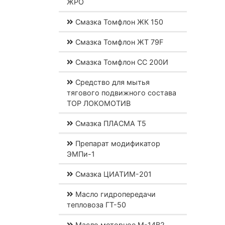
ЖРО
Смазка Томфлон ЖК 150
Смазка Томфлон ЖТ 79F
Смазка Томфлон СС 200И
Средство для мытья
тягового подвижного состава
ТОР ЛОКОМОТИВ
Смазка ПЛАСМА Т5
Препарат модификатор
ЭМПи-1
Смазка ЦИАТИМ-201
Масло гидропередачи
тепловоза ГТ-50
Масло моторное М-14В2