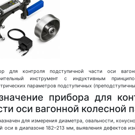
ор для контроля подступичной части оси ваго
рительный инструмент с индуктивным принцип
трических параметров подступичных (преподступичных
значение прибора для кон
сти оси вагонной колесной 
азначен для измерения диаметра, овальности, конусн
й оси в диапазоне 182–213 мм, выявления дефектов из