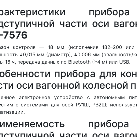
арактеристики прибо
дступичной части оси ваг
-7576
азон контроля — 18 мм (исполнения 182–200 или 
шность ±0,015 мм (диаметр), ±0,006 мм (овальность/к
ы 16 ч, передача данных по Bluetooth (≥4 м) или USB.
обенности прибора для ко
сти оси вагонной колесной 
оенное электронное устройство с автономным пит
естим с системами для осей РУ1Ш, РВ2Ш; используе
атизации.
рименяемость прибор
дступичной части оси ваг