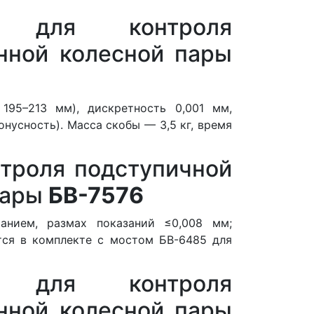
ра для контроля
онной колесной пары
195–213 мм), дискретность 0,001 мм,
онусность). Масса скобы — 3,5 кг, время
нтроля подступичной
пары
БВ-7576
анием, размах показаний ≤0,008 мм;
тся в комплекте с мостом БВ-6485 для
а для контроля
онной колесной пары