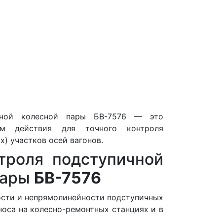
нной колесной пары БВ-7576 — это
ом действия для точного контроля
) участков осей вагонов.
троля подступичной
пары
БВ-7576
ости и непрямолинейности подступичных
носа на колесно-ремонтных станциях и в