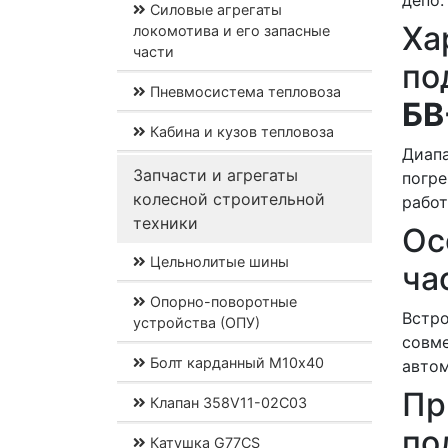
депо.
Силовые агрегаты
Х
локомотива и его запасные
части
по
Пневмосистема тепловоза
БВ
Кабина и кузов тепловоза
Диап
Запчасти и агрегаты
погре
колесной строительной
работ
техники
Ос
Цельнолитые шины
ча
Опорно-поворотные
Встр
устройства (ОПУ)
совм
Болт карданный М10х40
автом
П
Клапан 358V11-02C03
по
Катушка G77CS