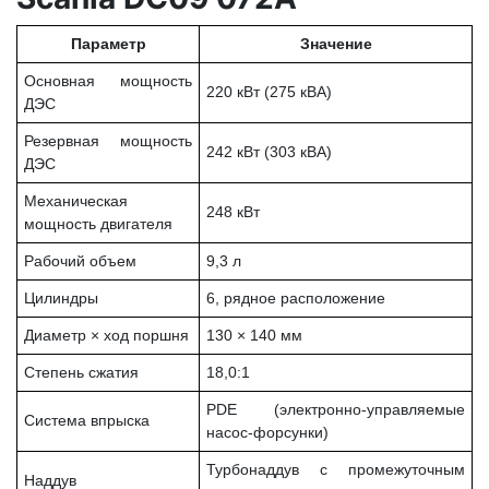
Параметр
Значение
Основная мощность
220 кВт (275 кВА)
ДЭС
Резервная мощность
242 кВт (303 кВА)
ДЭС
Механическая
248 кВт
мощность двигателя
Рабочий объем
9,3 л
Цилиндры
6, рядное расположение
Диаметр × ход поршня
130 × 140 мм
Степень сжатия
18,0:1
PDE (электронно-управляемые
Система впрыска
насос-форсунки)
Турбонаддув с промежуточным
Наддув