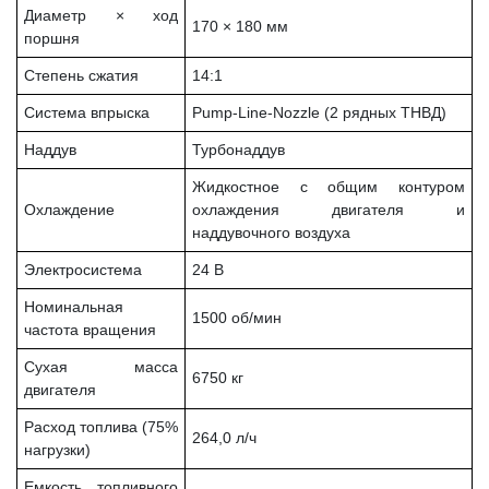
Диаметр × ход
170 × 180 мм
поршня
Степень сжатия
14:1
Система впрыска
Pump-Line-Nozzle (2 рядных ТНВД)
Наддув
Турбонаддув
Жидкостное с общим контуром
Охлаждение
охлаждения двигателя и
наддувочного воздуха
Электросистема
24 В
Номинальная
1500 об/мин
частота вращения
Сухая масса
6750 кг
двигателя
Расход топлива (75%
264,0 л/ч
нагрузки)
Емкость топливного