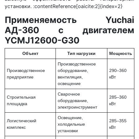
установки. :contentReference[oaicite:2]{index=2}
Применяемость Yuchai
АД-360 с двигателем
YCMJ12600-G30
Объект
Тип нагрузки
Мощность
Производственное
Производственное
оборудование,
290–360
предприятие
вентиляция,
кВт
освещение
Сварочное
Строительная
285–360
оборудование,
площадка
кВт
электроинструмент
Освещение,
Логистический
285–355
холодильные
комплекс
кВт
установки