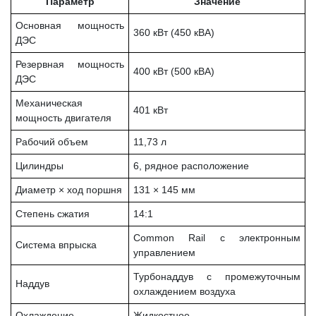
Параметр
Значение
Основная мощность
360 кВт (450 кВА)
ДЭС
Резервная мощность
400 кВт (500 кВА)
ДЭС
Механическая
401 кВт
мощность двигателя
Рабочий объем
11,73 л
Цилиндры
6, рядное расположение
Диаметр × ход поршня
131 × 145 мм
Степень сжатия
14:1
Common Rail с электронным
Система впрыска
управлением
Турбонаддув с промежуточным
Наддув
охлаждением воздуха
Охлаждение
Жидкостное