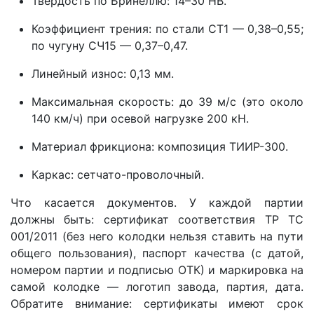
Твёрдость по Бринеллю:
14–30 НВ.
Коэффициент трения:
по стали СТ1 — 0,38–0,55;
по чугуну СЧ15 — 0,37–0,47.
Линейный износ:
0,13 мм.
Максимальная скорость:
до 39 м/с (это около
140 км/ч) при осевой нагрузке 200 кН.
Материал фрикциона:
композиция ТИИР-300.
Каркас:
сетчато-проволочный.
Что касается документов. У каждой партии
должны быть: сертификат соответствия ТР ТС
001/2011 (без него колодки нельзя ставить на пути
общего пользования), паспорт качества (с датой,
номером партии и подписью ОТК) и маркировка на
самой колодке — логотип завода, партия, дата.
Обратите внимание: сертификаты имеют срок