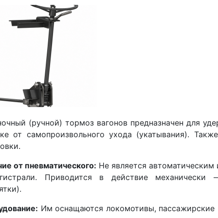
очный (ручной) тормоз вагонов предназначен для уде
нке от самопроизвольного ухода (укатывания). Такж
овки.
ие от пневматического:
Не является автоматическим и
гистрали. Приводится в действие механически 
ятки).
удование:
Им оснащаются локомотивы, пассажирские в