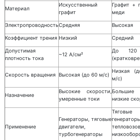
Искусственный
Графит + 
Материал
графит
меди
Электропроводность
Средняя
Высокая
Коэффициент трения
Низкий
Средний
Допустимая
До 120
~12 А/см²
плотность тока
(кратковре
Низкая (д
Скорость вращения
Высокая (до 60 м/с)
м/с)
Высокие скорости,
Большие
Назначение
умеренные токи
низкие ск
Тяговые
Генераторы, тяговые
генератор
Применение
двигатели,
тепловозов
турбогенераторы
низкообор