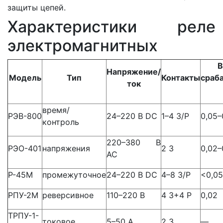
защиты цепей.
Характеристики реле
электромагнитных
В
Напряжение/
Модель
Тип
Контакты
сраб
ток
время/
РЭВ-800
24–220 В DC
1–4 З/Р
0,05–
контроль
220–380 В
РЭО-401
напряжения
2 З
0,02–
AC
Р-45М
промежуточное
24–220 В DC
4–8 З/Р
<0,05
РПУ-2М
реверсивное
110–220 В
4 З+4 Р
0,02
ТРПУ-1-
токовое
5–50 А
2 З
—