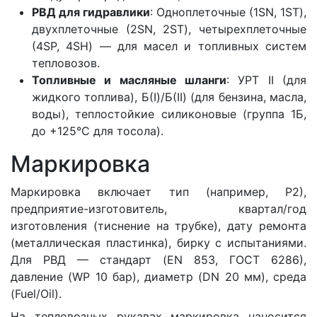
РВД для гидравлики
: Одноплеточные (1SN, 1ST),
двухплеточные (2SN, 2ST), четырехплеточные
(4SP, 4SH) — для масел и топливных систем
тепловозов.
Топливные и масляные шланги
: УРТ II (для
жидкого топлива), Б(I)/Б(II) (для бензина, масла,
воды), теплостойкие силиконовые (группа 1Б,
до +125°C для тосола).
Маркировка
Маркировка включает тип (например, Р2),
предприятие-изготовитель, квартал/год
изготовления (тиснение на трубке), дату ремонта
(металлическая пластинка), бирку с испытаниями.
Для РВД — стандарт (EN 853, ГОСТ 6286),
давление (WP 10 бар), диаметр (DN 20 мм), среда
(Fuel/Oil).
На тепловозных рукавах маркировка наносится