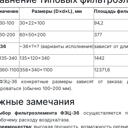
начение
Размеры (D×d×L), мм
Площадь филь
30‑100
30×22×100
94,2
60‑200
60×50×200
377
36
~36×?×? (варианты исполнения)
зависит от дл
135‑340
135×120×340
1442
360‑1100
358×340×1100
12371,6
ФЭЦ‑36 конкретные размеры зависят от заказа:
роваться (обычно 100–200 мм).
жные замечания
ыбор фильтроэлемента ФЭЦ‑36
осуществляется п
абочему расходу воздуха/газа.
реимущества:
высокая прочность, возможность регене