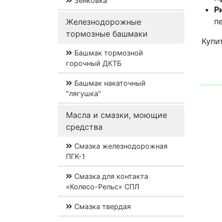
Зенковка
Р
п
Железнодорожные
тормозные башмаки
Купи
Башмак тормозной
горочный ДКТБ
Башмак накаточный
"лягушка"
Масла и смазки, моющие
средства
Смазка железнодорожная
ПГК-1
Смазка для контакта
«Колесо-Рельс» СПЛ
Смазка твердая