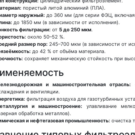
ип конструкции:
цилиндрический фильтроэлемент.
атериал:
пористый литой алюминий (ПЛА).
иаметр наружный:
до 360 мм (для серии ФЭЦ, включая
лина:
до 1850 мм (в зависимости от исполнения).
онкость фильтрации:
от
5 до 250 мкм
.
ористость:
около 50–52 %.
редний размер пор:
245–700 мкм (в зависимости от ис
рязеёмкость:
до 42 % от объёма материала.
рочность:
сохраняет механическую стойкость при высо
именяемость
елезнодорожная и машиностроительная отрасль:
о
хлаждения и вентиляции.
нергетика:
фильтрация воздуха для газотурбинных уст
еталлургия и машиностроение:
улавливание мелко
азерная обработка металлов).
имическая и нефтегазовая промышленность:
очистка т
авнение типовых фильтроэ