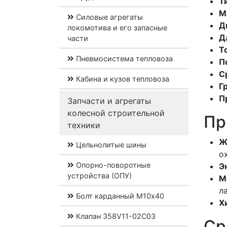
Т
М
Силовые агрегаты
Д
локомотива и его запасные
Д
части
Т
Пневмосистема тепловоза
П
С
Кабина и кузов тепловоза
Г
П
Запчасти и агрегаты
колесной строительной
Пр
техники
Ж
Цельнолитые шины
о
Опорно-поворотные
Э
устройства (ОПУ)
М
л
Болт карданный М10х40
Х
Клапан 358V11-02C03
Ср