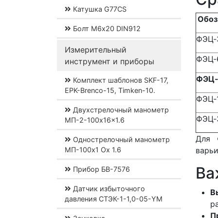
Катушка G77CS
Обоз
Болт М6х20 DIN912
ФЭЦ‑
Измерительный
ФЭЦ‑
инструмент и приборы
ФЭЦ‑
Комплект шаблонов SKF-17,
EPK-Brenco-15, Timken-10.
ФЭЦ‑
Двухстрелочный манометр
ФЭЦ‑
МП-2-100x16x1.6
Для 
Однострелочный манометр
МП-100x1 Ох 1.6
варьи
Ва
Прибор БВ-7576
Датчик избыточного
В
давления СТЭК-1-1,0-05-YM
р
П